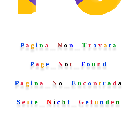
P
a
g
i
n
a
...
N
o
n
...
T
r
o
v
a
t
a
P
a
g
e
...
N
o
t
...
F
o
u
n
d
P
a
g
i
n
a
...
N
o
...
E
n
c
o
n
t
r
a
d
a
S
e
i
t
e
...
N
i
c
h
t
...
G
e
f
u
n
d
e
n