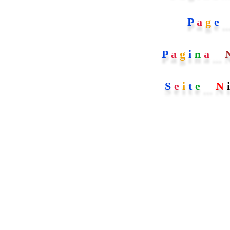
P
a
g
e
..
P
a
g
i
n
a
...
S
e
i
t
e
...
N
i