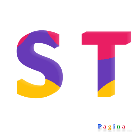
S
P
a
g
i
n
a
..